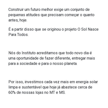
O SOL NASCE PARA TODOS
ESPORTIVO
Construir um futuro melhor exige um conjunto de
pequenas atitudes que precisam começar o quanto
O RIO TÁ PRA PEIXE
antes, hoje.
PARCERIA GREEN FARM CO2FREE
É a partir disso que se originou o projeto O Sol Nasce
Para Todos.
ALFREDO GAZIN ORQUESTRA
Nós do Instituto acreditamos que todo novo dia é
uma oportunidade de fazer diferente, entregar mais
para a sociedade e para o nosso planeta.
Por isso, investimos cada vez mais em energia solar
limpa e sustentável que hoje já abastece cerca de
60% de nossas lojas no MT e MS.