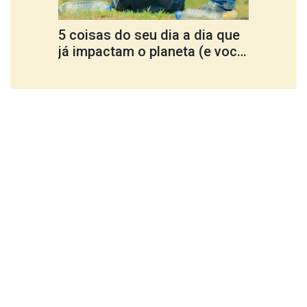
5 coisas do seu dia a dia que
Cultu
já impactam o planeta (e você
ferra
nem percebe)
trans