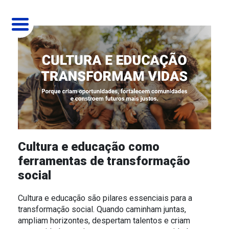
MENU
HOME
QUEM SOMOS
O INSTITUTO
COMO ATUAMOS
MÁRIO GAZIN
SOCIAL
PROJETOS
Cultura e educação como
ferramentas de transformação
PINTANDO 7 COM A APAE
MISSÃO
CULTURAL
BLOG
social
CINE GAZIN
AMBIENTAL
SEJA UM PARCEIRO
Cultura e educação são pilares essenciais para a
transformação social. Quando caminham juntas,
ERA UMA VEZ O NATAL
EDUCACIONAL
ampliam horizontes, despertam talentos e criam