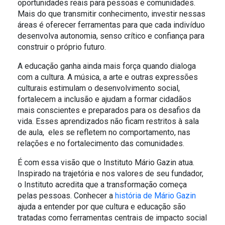
oportunidades reais para pessoas e comunidades.
O SOL NASCE PARA TODOS
ESPORTIVO
Mais do que transmitir conhecimento, investir nessas
áreas é oferecer ferramentas para que cada indivíduo
O RIO TÁ PRA PEIXE
desenvolva autonomia, senso crítico e confiança para
construir o próprio futuro.
PARCERIA GREEN FARM CO2FREE
A educação ganha ainda mais força quando dialoga
com a cultura. A música, a arte e outras expressões
ALFREDO GAZIN ORQUESTRA
culturais estimulam o desenvolvimento social,
fortalecem a inclusão e ajudam a formar cidadãos
mais conscientes e preparados para os desafios da
vida. Esses aprendizados não ficam restritos à sala
de aula, eles se refletem no comportamento, nas
relações e no fortalecimento das comunidades.
É com essa visão que o
Instituto Mário Gazin
atua.
Inspirado na trajetória e nos valores de seu fundador,
o Instituto acredita que a transformação começa
pelas pessoas. Conhecer a
história de Mário Gazin
ajuda a entender por que cultura e educação são
tratadas como ferramentas centrais de impacto social