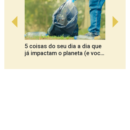
5 coisas do seu dia a dia que
Cultu
já impactam o planeta (e você
ferra
nem percebe)
trans