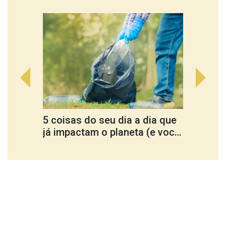
5 coisas do seu dia a dia que
Cultu
já impactam o planeta (e você
ferra
nem percebe)
trans