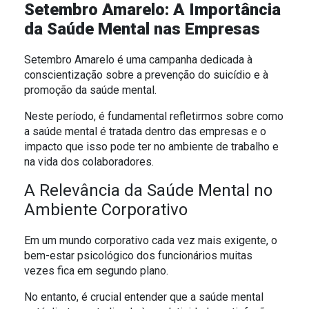
Setembro Amarelo: A Importância
O SOL NASCE PARA TODOS
ESPORTIVO
da Saúde Mental nas Empresas
O RIO TÁ PRA PEIXE
Setembro Amarelo é uma campanha dedicada à
conscientização sobre a prevenção do suicídio e à
PARCERIA GREEN FARM CO2FREE
promoção da saúde mental.
Neste período, é fundamental refletirmos sobre como
ALFREDO GAZIN ORQUESTRA
a saúde mental é tratada dentro das empresas e o
impacto que isso pode ter no ambiente de trabalho e
na vida dos colaboradores.
A Relevância da Saúde Mental no
Ambiente Corporativo
Em um mundo corporativo cada vez mais exigente, o
bem-estar psicológico dos funcionários muitas
vezes fica em segundo plano.
No entanto, é crucial entender que a saúde mental