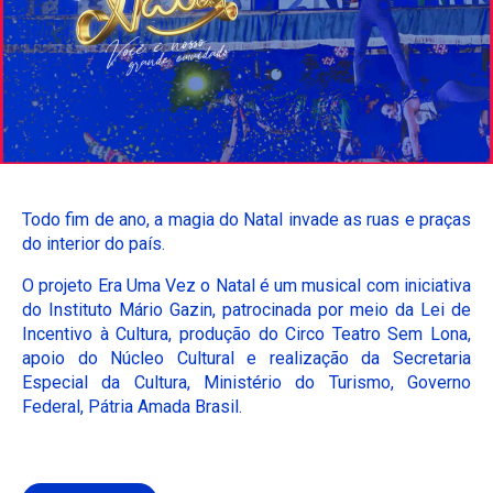
O SOL NASCE PARA TODOS
ESPORTIVO
O RIO TÁ PRA PEIXE
PARCERIA GREEN FARM CO2FREE
ALFREDO GAZIN ORQUESTRA
Todo fim de ano, a magia do Natal invade as ruas e praças
do interior do país.
O projeto Era Uma Vez o Natal é um musical com iniciativa
do Instituto Mário Gazin, patrocinada por meio da Lei de
Incentivo à Cultura, produção do Circo Teatro Sem Lona,
apoio do Núcleo Cultural e realização da Secretaria
Especial da Cultura, Ministério do Turismo, Governo
Federal, Pátria Amada Brasil.