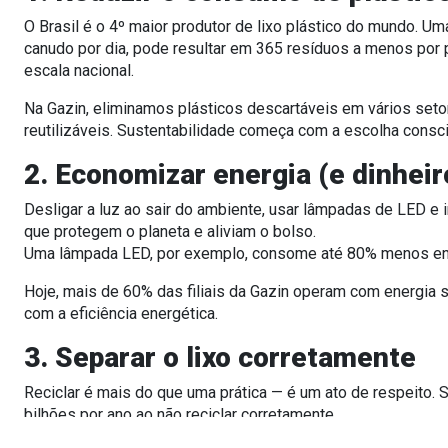
O Brasil é o
4º maior produtor de lixo plástico do mundo
. Um
canudo por dia, pode resultar em
365 resíduos a menos por 
escala nacional.
Na Gazin, eliminamos plásticos descartáveis em vários set
reutilizáveis
. Sustentabilidade começa com a escolha consci
2. Economizar energia (e dinheir
Desligar a luz ao sair do ambiente, usar lâmpadas de LED e i
que
protegem o planeta e aliviam o bolso
.
Uma lâmpada LED, por exemplo, consome até
80% menos en
Hoje,
mais de 60% das filiais da Gazin operam com energia s
com a eficiência energética.
3. Separar o lixo corretamente
Reciclar é mais do que uma prática — é um ato de respeito. 
bilhões por ano
ao não reciclar corretamente.