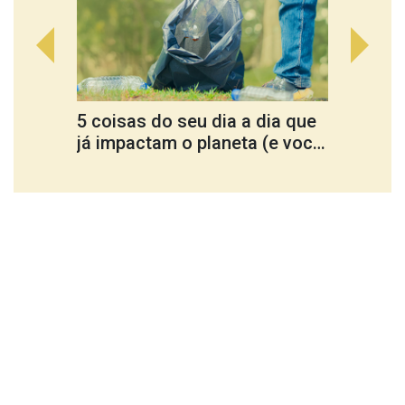
5 coisas do seu dia a dia que
Cultu
já impactam o planeta (e você
ferra
nem percebe)
trans