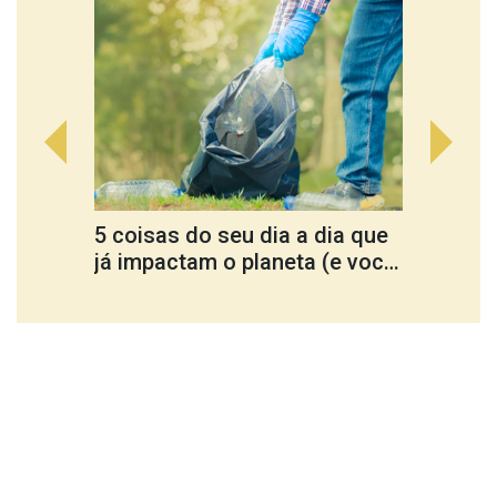
5 coisas do seu dia a dia que
Cultu
já impactam o planeta (e você
ferra
nem percebe)
trans