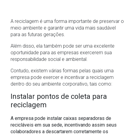
O SOL NASCE PARA TODOS
ESPORTIVO
A reciclagem é uma forma importante de preservar o
O RIO TÁ PRA PEIXE
meio ambiente e garantir uma vida mais saudável
para as futuras gerações.
PARCERIA GREEN FARM CO2FREE
Além disso, ela também pode ser uma excelente
ALFREDO GAZIN ORQUESTRA
oportunidade para as empresas exercerem sua
responsabilidade social e ambiental.
Contudo, existem várias formas pelas quais uma
empresa pode exercer e incentivar a reciclagem
dentro do seu ambiente corporativo, tais como:
Instalar pontos de coleta para
reciclagem
A empresa pode instalar caixas separadoras de
recicláveis em sua sede, incentivando assim seus
colaboradores a descartarem corretamente os