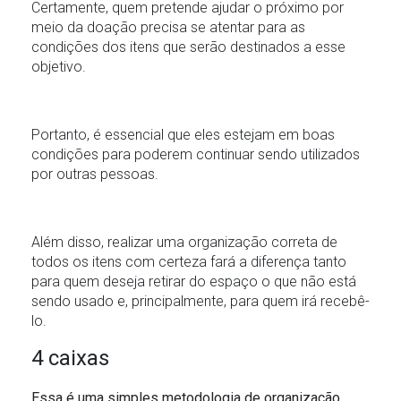
Certamente, quem pretende ajudar o próximo por
O SOL NASCE PARA TODOS
ESPORTIVO
meio da doação precisa se atentar para as
condições dos itens que serão destinados a esse
O RIO TÁ PRA PEIXE
objetivo.
PARCERIA GREEN FARM CO2FREE
Portanto, é essencial que eles estejam em boas
ALFREDO GAZIN ORQUESTRA
condições para poderem continuar sendo utilizados
por outras pessoas.
Além disso, realizar uma organização correta de
todos os itens com certeza fará a diferença tanto
para quem deseja retirar do espaço o que não está
sendo usado e, principalmente, para quem irá recebê-
lo.
4 caixas
Essa é uma simples metodologia de organização,