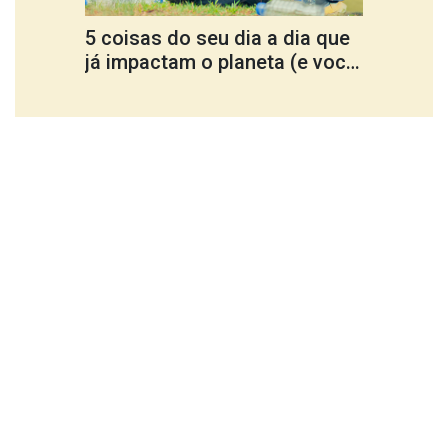
5 coisas do seu dia a dia que
Cultu
já impactam o planeta (e você
ferra
nem percebe)
trans