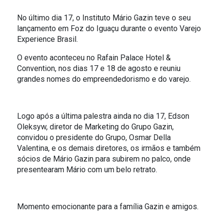
O SOL NASCE PARA TODOS
ESPORTIVO
No último dia 17, o Instituto Mário Gazin teve o seu
lançamento em Foz do Iguaçu durante o evento Varejo
O RIO TÁ PRA PEIXE
Experience Brasil.
O evento aconteceu no Rafain Palace Hotel &
PARCERIA GREEN FARM CO2FREE
Convention, nos dias 17 e 18 de agosto e reuniu
grandes nomes do empreendedorismo e do varejo.
ALFREDO GAZIN ORQUESTRA
Logo após a última palestra ainda no dia 17, Edson
Oleksyw, diretor de Marketing do Grupo Gazin,
convidou o presidente do Grupo, Osmar Della
Valentina, e os demais diretores, os irmãos e também
sócios de Mário Gazin para subirem no palco, onde
presentearam Mário com um belo retrato.
Momento emocionante para a família Gazin e amigos.