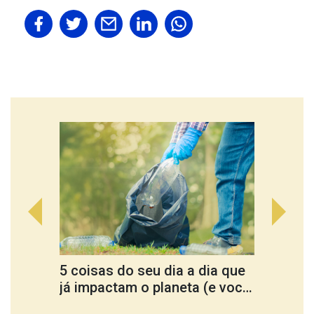
5 coisas do seu dia a dia que
Cultu
já impactam o planeta (e você
ferra
nem percebe)
trans