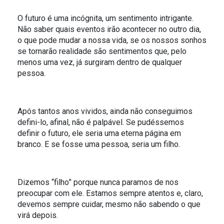
O SOL NASCE PARA TODOS
ESPORTIVO
O futuro é uma incógnita, um sentimento intrigante.
Não saber quais eventos irão acontecer no outro dia,
O RIO TÁ PRA PEIXE
o que pode mudar a nossa vida, se os nossos sonhos
se tornarão realidade são sentimentos que, pelo
PARCERIA GREEN FARM CO2FREE
menos uma vez, já surgiram dentro de qualquer
pessoa.
ALFREDO GAZIN ORQUESTRA
Após tantos anos vividos, ainda não conseguimos
defini-lo, afinal, não é palpável. Se pudéssemos
definir o futuro, ele seria uma eterna página em
branco. E se fosse uma pessoa, seria um filho.
Dizemos “filho” porque nunca paramos de nos
preocupar com ele. Estamos sempre atentos e, claro,
devemos sempre cuidar, mesmo não sabendo o que
virá depois.