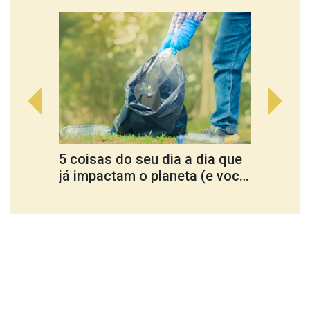
5 coisas do seu dia a dia que
Cultu
já impactam o planeta (e você
ferra
nem percebe)
trans