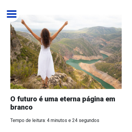
MENU
HOME
QUEM SOMOS
O INSTITUTO
COMO ATUAMOS
MÁRIO GAZIN
SOCIAL
PROJETOS
PINTANDO 7 COM A APAE
MISSÃO
CULTURAL
BLOG
O futuro é uma eterna página em
branco
CINE GAZIN
AMBIENTAL
SEJA UM PARCEIRO
Tempo de leitura: 4 minutos e 24 segundos
ERA UMA VEZ O NATAL
EDUCACIONAL