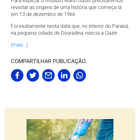
Para explicar o Instituto Mário Gazin, precisaremos
O SOL NASCE PARA TODOS
ESPORTIVO
revisitar as origens de uma história que começa lá
em 13 de dezembro de 1966.
O RIO TÁ PRA PEIXE
Foi exatamente nesta data que, no interior do Paraná,
na pequena cidade de Douradina, nascia a Gazin.
PARCERIA GREEN FARM CO2FREE
(mais…)
ALFREDO GAZIN ORQUESTRA
COMPARTILHAR PUBLICAÇÃO: