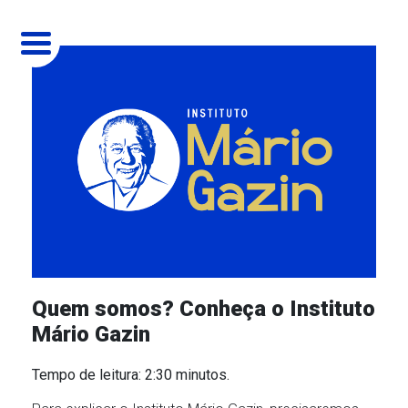
MENU
HOME
QUEM SOMOS
O INSTITUTO
COMO ATUAMOS
MÁRIO GAZIN
SOCIAL
PROJETOS
PINTANDO 7 COM A APAE
MISSÃO
CULTURAL
BLOG
Quem somos? Conheça o Instituto
Mário Gazin
CINE GAZIN
AMBIENTAL
SEJA UM PARCEIRO
Tempo de leitura: 2:30 minutos.
ERA UMA VEZ O NATAL
EDUCACIONAL