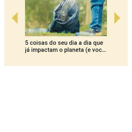
5 coisas do seu dia a dia que
Cultu
já impactam o planeta (e você
ferra
nem percebe)
trans