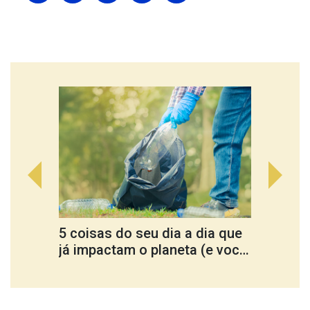
5 coisas do seu dia a dia que
Cultu
já impactam o planeta (e você
ferra
nem percebe)
trans