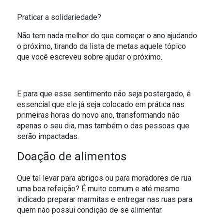
O SOL NASCE PARA TODOS
ESPORTIVO
Praticar a solidariedade?
O RIO TÁ PRA PEIXE
Não tem nada melhor do que começar o ano ajudando
o próximo, tirando da lista de metas aquele tópico
que você escreveu sobre ajudar o próximo.
PARCERIA GREEN FARM CO2FREE
ALFREDO GAZIN ORQUESTRA
E para que esse sentimento não seja postergado, é
essencial que ele já seja colocado em prática nas
primeiras horas do novo ano, transformando não
apenas o seu dia, mas também o das pessoas que
serão impactadas.
Doação de alimentos
Que tal levar para abrigos ou para moradores de rua
uma boa refeição? É muito comum e até mesmo
indicado preparar marmitas e entregar nas ruas para
quem não possui condição de se alimentar.